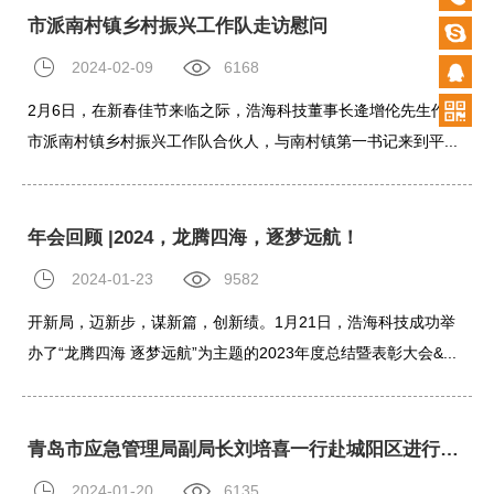
市派南村镇乡村振兴工作队走访慰问
87920
2024-02-09
6168
2月6日，在新春佳节来临之际，浩海科技董事长逄增伦先生作为
市派南村镇乡村振兴工作队合伙人，与南村镇第一书记来到平...
年会回顾 |2024，龙腾四海，逐梦远航！
2024-01-23
9582
开新局，迈新步，谋新篇，创新绩。1月21日，浩海科技成功举
办了“龙腾四海 逐梦远航”为主题的2023年度总结暨表彰大会&...
青岛市应急管理局副局长刘培喜一行赴城阳区进行森林防灭火工作视察
2024-01-20
6135