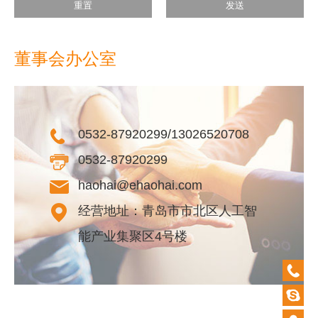
重置
发送
董事会办公室
0532-87920299/13026520708
0532-87920299
haohai@ehaohai.com
经营地址：青岛市市北区人工智
能产业集聚区4号楼
0532-
87920