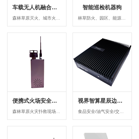
车载无人机融合系统
智能巡检机器狗
森林草原灭火、城市火灾应急扑救
林草防火、园区、能源电力等场景智能巡检
查看详情
查看详情
便携式火场安全检测系统
视界智算星辰边缘计算盒
森林草原火灾扑救现场安全监测
食品安全/油气安全/交通安全/智慧城管/工地安全/动物识别
查看详情
查看详情