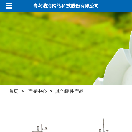
青岛浩海网络科技股份有限公司
首页
>
产品中心
>
其他硬件产品