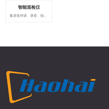
智能巡检仪
集语音对讲、录音、拍照、识别、GPS定位、无线传输功能于一体
查看详情