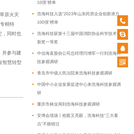
10强”榜单
浩海科技入选“2023年山东民营企业创新潜力
林草原火灾
0532-
100强”榜单
“专精特
879202
定，同时也
浩海科技获第十三届中国消防协会科学技术创
新奖一等奖
，并参与建
中信海直股份公司总经理闫增军一行到浩海科
技参观调研
业智慧转型
青岛市中级人民法院来浩海科技参观调研
中国中小企业发展促进中心来浩海科技参观调
研
重庆市林业局到浩海科技参观调研
安博会现场丨抢眼又亮眼，浩海科技“三大看
点”不能错过