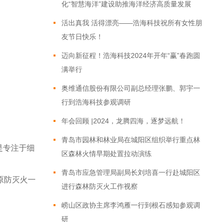
化“智慧海洋”建设助推海洋经济高质量发展
活出真我 活得漂亮——浩海科技祝所有女性朋
友节日快乐！
迈向新征程！浩海科技2024年开年“赢”春跑圆
满举行
奥维通信股份有限公司副总经理张鹏、郭宇一
行到浩海科技参观调研
年会回顾 |2024，龙腾四海，逐梦远航！
青岛市园林和林业局在城阳区组织举行重点林
是专注于细
区森林火情早期处置拉动演练
青岛市应急管理局副局长刘培喜一行赴城阳区
原防灭火一
进行森林防灭火工作视察
崂山区政协主席李鸿雁一行到根石感知参观调
研