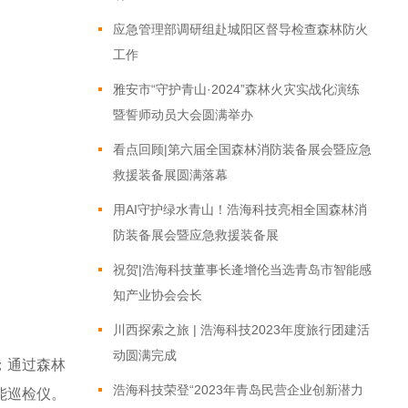
应急管理部调研组赴城阳区督导检查森林防火
工作
​雅安市“守护青山·2024”森林火灾实战化演练
暨誓师动员大会圆满举办
看点回顾|第六届全国森林消防装备展会暨应急
救援装备展圆满落幕
用AI守护绿水青山！浩海科技亮相全国森林消
防装备展会暨应急救援装备展
祝贺|浩海科技董事长逄增伦当选青岛市智能感
知产业协会会长
川西探索之旅 | 浩海科技2023年度旅行团建活
动圆满完成
；通过森林
浩海科技荣登“2023年青岛民营企业创新潜力
能巡检仪。