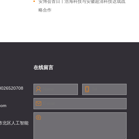
安博会首日丨浩海科技与安徽超清科技达成战
略合作
在线留言
3026520708
com
市北区人工智能