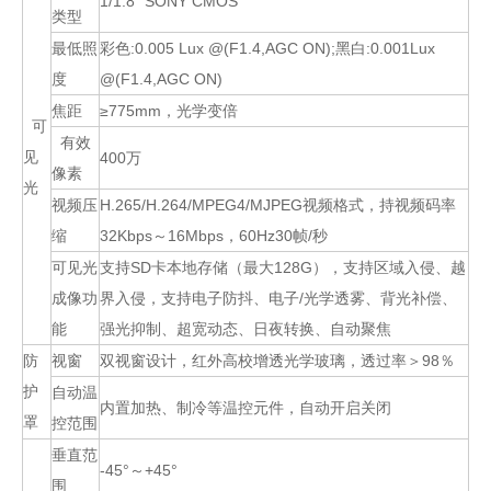
1/1.8″ SONY CMOS
类型
最低照
彩色:0.005 Lux @(F1.4,AGC ON);黑白:0.001Lux
度
@(F1.4,AGC ON)
焦距
≥775mm，光学变倍
可
有效
见
400万
像素
光
视频压
H.265/H.264/MPEG4/MJPEG视频格式，持视频码率
缩
32Kbps～16Mbps，60Hz30帧/秒
可见光
支持SD卡本地存储（最大128G），支持区域入侵、越
成像功
界入侵，支持电子防抖、电子/光学透雾、背光补偿、
能
强光抑制、超宽动态、日夜转换、自动聚焦
防
视窗
双视窗设计，红外高校增透光学玻璃，透过率＞98％
护
自动温
内置加热、制冷等温控元件，自动开启关闭
罩
控范围
垂直范
-45°～+45°
围