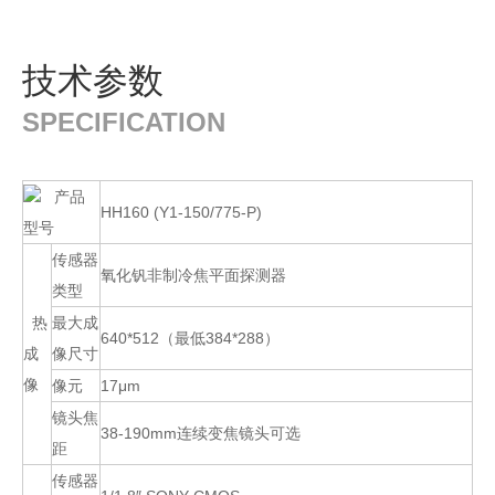
技术参数
SPECIFICATION
产品
HH160 (Y1-150/775-P)
型号
传感器
氧化钒非制冷焦平面探测器
类型
热
最大成
640*512（最低384*288）
成
像尺寸
像
像元
17μm
镜头焦
38-190mm连续变焦镜头可选
距
传感器