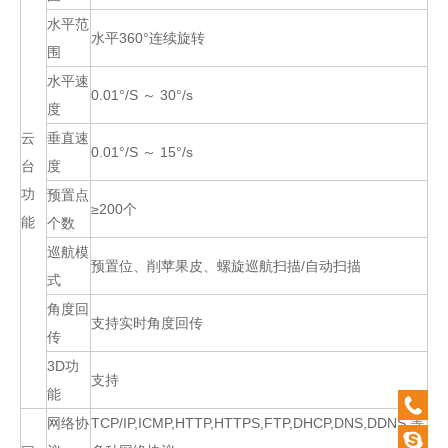
水平范
水平360°连续旋转
围
水平速
0.01°/S ～ 30°/s
度
云
垂直速
0.01°/S ～ 15°/s
台
度
功
预置点
≥200个
能
个数
巡航模
预置位、削苹果皮、螺旋巡航扫描/自动扫描
式
角度回
支持实时角度回传
传
3D功
支持
能
0532-
网络协
TCP/IP,ICMP,HTTP,HTTPS,FTP,DHCP,DNS,DDNS,等
87920