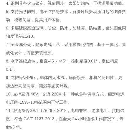
4. 识别具备火点锁定、视窗同步、太阳防灼伤、干扰源屏蔽功能。
5. 支持光学防抖、电子防抖等技术，解决环境振动所引起的图像抖
动、模糊问题，提高用户体验。
6. 多层镀膜高透玻璃，防尘、防水，防结雾、防结霜，镜头图像同
轴度误差≤1/10。
7. 全金属外壳，隐蔽走线工艺，采用模块化结构，基于一体化、集
成化设计，方便安装维护。
8. 水平连续旋转，垂直-45～+45°，控制精度0.01°，定位精度
0.1°。
9. 防护等级IP67，舱体内无水汽，确保镜头、相机的耐用性，更
加适应高温高寒、潮湿等恶劣环境。
10. 支持直流 48V、交流 220V 中一种或多种供电方式，额定电源
电压的-15%~10%范围内正常工作。
11. 浪涌符合GB/T 17626.5-2019，电磁兼容、绝缘电阻、抗电强
度，符合 GA/T 1127-2013，在全天 24 小时连续工作情况下，寿
命≥5 年。