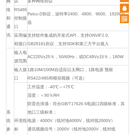
议
多种网络协议
网
络
RS485
Pelco-D协议，波特率2400、4800、9600、19200可
和
控制接
选
通
口
讯
应用编
支持软件集成的开发式API，支持ONVIF2.0、
程接口
GB28181协议，支持SDK和第三方平台接入
输入电
AC220V±25％，50/60Hz；或DC48V±15％；180W
源范围
输入接
1路10M/100M自适应以太网口，1路电源 预留
口
RS422/485和模拟视频（可选）
工作温度：-40℃～+75℃
湿度：＜90％RH
防雷击浪涌：符合GB/T17626.5电源口四级标准，其
系
他口三级标准；
统
环境指
电源：4000V（线对地4000V，线对线2000V）
参
标
通讯视频信号：2000V（线对地2000V，线对线